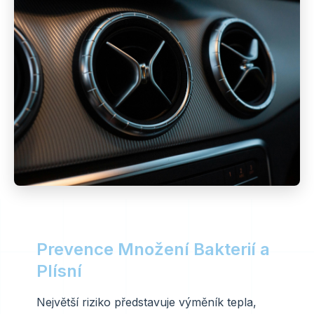
Prevence Množení Bakterií a
Plísní
Největší riziko představuje výměník tepla,